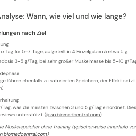
nalyse: Wann, wie viel und wie lange?
hlungen nach Ziel
kung
 Tag für 5–7 Tage, aufgeteilt in 4 Einzelgaben à etwa 5 g.
dosis 3–5 g/Tag, bei sehr großer Muskelmasse bis 5–10 g/Tag
adephase
ge führen ebenfalls zu saturierten Speichern, der Effekt setzt
m
)
rhaltung
g/Tag, was die meisten zwischen 3 und 5 g/Tag einordnet. Di
eviews unterstützt. (
jissn.biomedcentral.com
)
 die Muskelspeicher ohne Training typischerweise innerhalb v
sn.biomedcentral.com
)