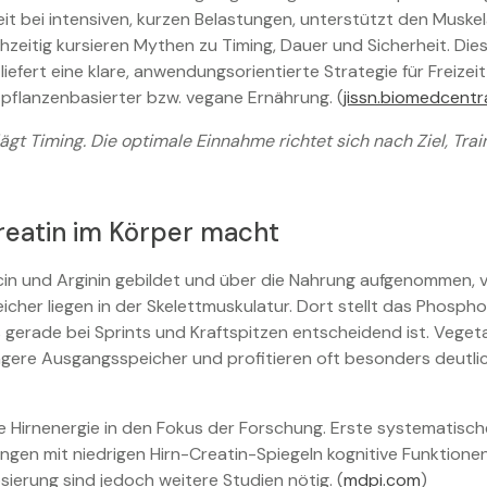
eit bei intensiven, kurzen Belastungen, unterstützt den Muske
hzeitig kursieren Mythen zu Timing, Dauer und Sicherheit. Dies
efert eine klare, anwendungsorientierte Strategie für Freizei
flanzenbasierter bzw. vegane Ernährung. (
jissn.biomedcentr
lägt Timing. Die optimale Einnahme richtet sich nach Ziel, Tr
reatin im Körper macht
cin und Arginin gebildet und über die Nahrung aufgenommen, v
icher liegen in der Skelettmuskulatur. Dort stellt das Phosp
s gerade bei Sprints und Kraftspitzen entscheidend ist. Vege
ngere Ausgangsspeicher und profitieren oft besonders deutli
e Hirnenergie in den Fokus der Forschung. Erste systematisc
ngen mit niedrigen Hirn-Creatin-Spiegeln kognitive Funktionen
sierung sind jedoch weitere Studien nötig. (
mdpi.com
)