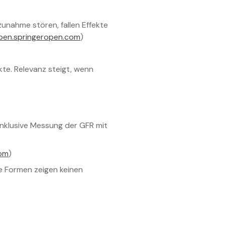
unahme stören, fallen Effekte
pen.springeropen.com
)
kte. Relevanz steigt, wenn
 inklusive Messung der GFR mit
om
)
ve Formen zeigen keinen