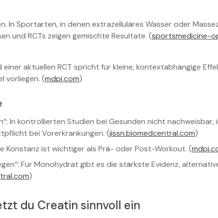
n. In Sportarten, in denen extrazelluläres Wasser oder Massez
sen und RCTs zeigen gemischte Resultate. (
sportsmedicine-o
einer aktuellen RCT spricht für kleine, kontextabhängige Effe
 vorliegen. (
mdpi.com
)
e
“: In kontrollierten Studien bei Gesunden nicht nachweisbar,
tpflicht bei Vorerkrankungen. (
jissn.biomedcentral.com
)
iche Konstanz ist wichtiger als Prä- oder Post-Workout. (
mdpi.c
gen“: Für Monohydrat gibt es die stärkste Evidenz, alternati
tral.com
)
tzt du Creatin sinnvoll ein