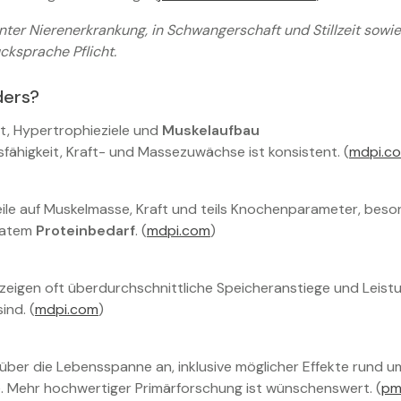
nnter Nierenerkrankung, in Schwangerschaft und Stillzeit sow
cksprache Pflicht.
ders?
rt, Hypertrophieziele und
Muskelaufbau
sfähigkeit, Kraft- und Massezuwächse ist konsistent. (
mdpi.c
ile auf Muskelmasse, Kraft und teils Knochenparameter, beso
uatem
Proteinbedarf
. (
mdpi.com
)
eigen oft überdurchschnittliche Speicheranstiege und Leist
ind. (
mdpi.com
)
über die Lebensspanne an, inklusive möglicher Effekte rund
. Mehr hochwertiger Primärforschung ist wünschenswert. (
pm