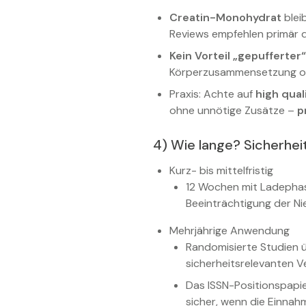
Creatin-Monohydrat
blei
Reviews empfehlen primär d
Kein Vorteil „gepufferter
Körperzusammensetzung ode
Praxis: Achte auf
high qual
ohne unnötige Zusätze –
p
4) Wie lange? Sicherhe
Kurz- bis mittelfristig
12 Wochen mit Ladephase
Beeinträchtigung der N
Mehrjährige Anwendung
Randomisierte Studien ü
sicherheitsrelevanten V
Das ISSN-Positionspapie
sicher, wenn die Einnah