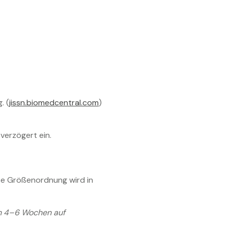
. (
jissn.biomedcentral.com
)
 verzögert ein.
ese Größenordnung wird in
on 4–6 Wochen auf