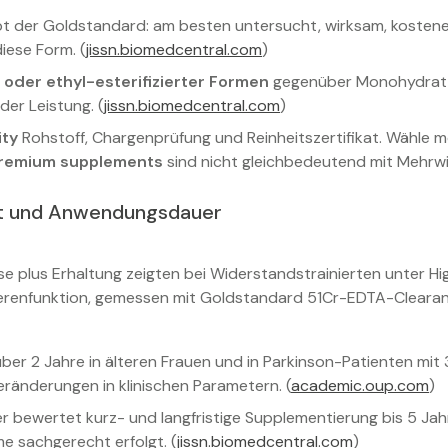
bt der Goldstandard: am besten untersucht, wirksam, kostenef
iese Form. (
jissn.biomedcentral.com
)
“ oder ethyl-esterifizierter Formen
gegenüber Monohydrat i
r Leistung. (
jissn.biomedcentral.com
)
ity
Rohstoff, Chargenprüfung und Reinheitszertifikat. Wähle m
remium supplements
sind nicht gleichbedeutend mit Mehrwi
it und Anwendungsdauer
 plus Erhaltung zeigten bei Widerstandstrainierten unter Hi
ierenfunktion, gemessen mit Goldstandard 51Cr-EDTA-Clearan
ber 2 Jahre in älteren Frauen und in Parkinson-Patienten mit
eränderungen in klinischen Parametern. (
academic.oup.com
)
r bewertet kurz- und langfristige Supplementierung bis 5 Jahr
me sachgerecht erfolgt. (
jissn.biomedcentral.com
)