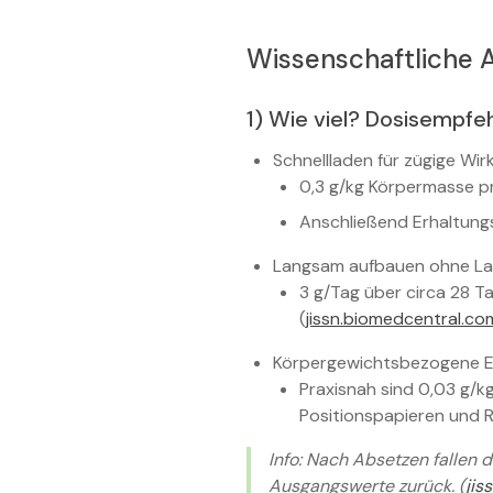
Wissenschaftliche A
1) Wie viel? Dosisempfe
Schnellladen für zügige Wir
0,3 g/kg Körpermasse pro
Anschließend Erhaltungs
Langsam aufbauen ohne L
3 g/Tag über circa 28 Ta
(
jissn.biomedcentral.co
Körpergewichtsbezogene E
Praxisnah sind 0,03 g/k
Positionspapieren und R
Info: Nach Absetzen fallen
Ausgangswerte zurück. (
jis