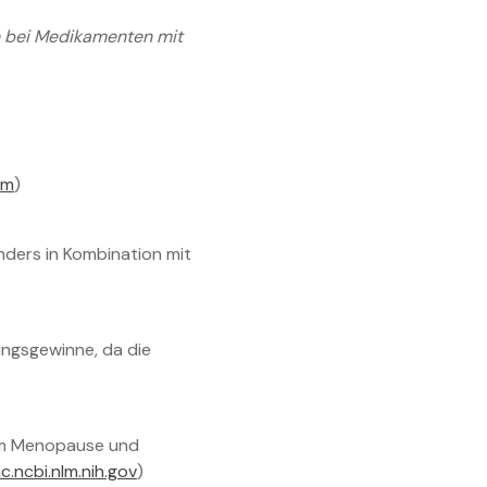
ie bei Medikamenten mit
om
)
nders in Kombination mit
ungsgewinne, da die
 um Menopause und
c.ncbi.nlm.nih.gov
)