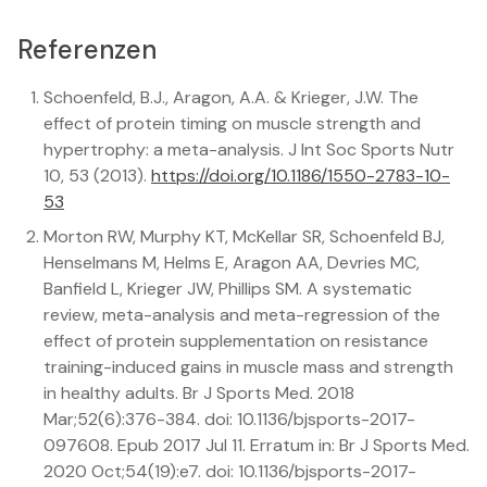
Referenzen
Schoenfeld, B.J., Aragon, A.A. & Krieger, J.W. The
effect of protein timing on muscle strength and
hypertrophy: a meta-analysis. J Int Soc Sports Nutr
10, 53 (2013).
https://doi.org/10.1186/1550-2783-10-
53
Morton RW, Murphy KT, McKellar SR, Schoenfeld BJ,
Henselmans M, Helms E, Aragon AA, Devries MC,
Banfield L, Krieger JW, Phillips SM. A systematic
review, meta-analysis and meta-regression of the
effect of protein supplementation on resistance
training-induced gains in muscle mass and strength
in healthy adults. Br J Sports Med. 2018
Mar;52(6):376-384. doi: 10.1136/bjsports-2017-
097608. Epub 2017 Jul 11. Erratum in: Br J Sports Med.
2020 Oct;54(19):e7. doi: 10.1136/bjsports-2017-