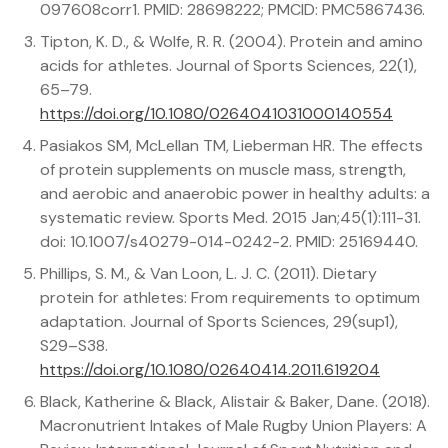
097608corr1. PMID: 28698222; PMCID: PMC5867436.
Tipton, K. D., & Wolfe, R. R. (2004). Protein and amino
acids for athletes. Journal of Sports Sciences, 22(1),
65–79.
https://doi.org/10.1080/0264041031000140554
Pasiakos SM, McLellan TM, Lieberman HR. The effects
of protein supplements on muscle mass, strength,
and aerobic and anaerobic power in healthy adults: a
systematic review. Sports Med. 2015 Jan;45(1):111-31.
doi: 10.1007/s40279-014-0242-2. PMID: 25169440.
Phillips, S. M., & Van Loon, L. J. C. (2011). Dietary
protein for athletes: From requirements to optimum
adaptation. Journal of Sports Sciences, 29(sup1),
S29–S38.
https://doi.org/10.1080/02640414.2011.619204
Black, Katherine & Black, Alistair & Baker, Dane. (2018).
Macronutrient Intakes of Male Rugby Union Players: A