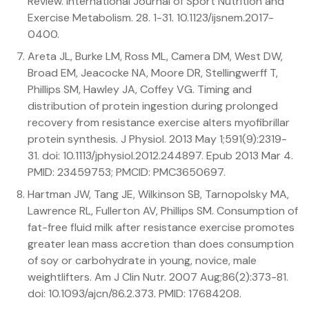
Review. International Journal of Sport Nutrition and
Exercise Metabolism. 28. 1-31. 10.1123/ijsnem.2017-
0400.
Areta JL, Burke LM, Ross ML, Camera DM, West DW,
Broad EM, Jeacocke NA, Moore DR, Stellingwerff T,
Phillips SM, Hawley JA, Coffey VG. Timing and
distribution of protein ingestion during prolonged
recovery from resistance exercise alters myofibrillar
protein synthesis. J Physiol. 2013 May 1;591(9):2319-
31. doi: 10.1113/jphysiol.2012.244897. Epub 2013 Mar 4.
PMID: 23459753; PMCID: PMC3650697.
Hartman JW, Tang JE, Wilkinson SB, Tarnopolsky MA,
Lawrence RL, Fullerton AV, Phillips SM. Consumption of
fat-free fluid milk after resistance exercise promotes
greater lean mass accretion than does consumption
of soy or carbohydrate in young, novice, male
weightlifters. Am J Clin Nutr. 2007 Aug;86(2):373-81.
doi: 10.1093/ajcn/86.2.373. PMID: 17684208.