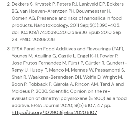
Dekkers S, Krystek P, Peters RJ, Lankveld DP, Bokkers
BG, van Hoeven-Arentzen PH, Bouwmeester H,
Oomen AG. Presence and risks of nanosilica in food
products. Nanotoxicology. 2011 Sep;5(3):393-405.
doi: 10.3109/17435390.2010.519836. Epub 2010 Sep
24. PMID: 20868236.
EFSA Panel on Food Additives and Flavourings (FAF),
Younes M, Aquilina G, Castle L, Engel K-H, Fowler P,
Jose Frutos Fernandez M, Fürst P, Gürtler R, Gundert-
Remy U, Husøy T, Manco M, Mennes W, Passamonti S,
Shah R, Waalkens-Berendsen DH, Wölfle D, Wright M,
Boon P, Tobback P, Giarola A, Rincon AM, Tard A and
Moldeus P, 2020. Scientific Opinion on the re-
evaluation of dimethyl polysiloxane (E 900) as a food
additive. EFSA Journal 2020;18(5):6107, 47 pp.
https://doi.org/10.2903/j.efsa.2020.6107