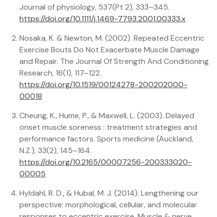
Journal of physiology, 537(Pt 2), 333–345.
https://doi.org/10.1111/j.1469-7793.2001.00333.x
Nosaka, K. & Newton, M. (2002). Repeated Eccentric
Exercise Bouts Do Not Exacerbate Muscle Damage
and Repair. The Journal Of Strength And Conditioning
Research, 16(1), 117–122.
https://doi.org/10.1519/00124278-200202000-
00018
Cheung, K., Hume, P., & Maxwell, L. (2003). Delayed
onset muscle soreness : treatment strategies and
performance factors. Sports medicine (Auckland,
N.Z.), 33(2), 145–164.
https://doi.org/10.2165/00007256-200333020-
00005
Hyldahl, R. D., & Hubal, M. J. (2014). Lengthening our
perspective: morphological, cellular, and molecular
responses to eccentric exercise. Muscle & nerve,