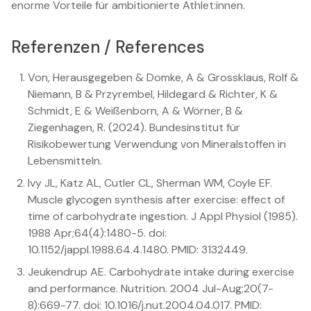
enorme Vorteile für ambitionierte Athlet:innen.
Referenzen / References
Von, Herausgegeben & Domke, A & Grossklaus, Rolf &
Niemann, B & Przyrembel, Hildegard & Richter, K &
Schmidt, E & Weißenborn, A & Wörner, B &
Ziegenhagen, R. (2024). Bundesinstitut für
Risikobewertung Verwendung von Mineralstoffen in
Lebensmitteln.
Ivy JL, Katz AL, Cutler CL, Sherman WM, Coyle EF.
Muscle glycogen synthesis after exercise: effect of
time of carbohydrate ingestion. J Appl Physiol (1985).
1988 Apr;64(4):1480-5. doi:
10.1152/jappl.1988.64.4.1480. PMID: 3132449.
Jeukendrup AE. Carbohydrate intake during exercise
and performance. Nutrition. 2004 Jul-Aug;20(7-
8):669-77. doi: 10.1016/j.nut.2004.04.017. PMID: