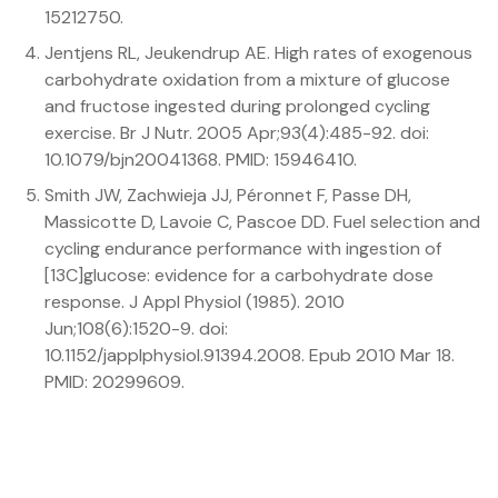
15212750.
Jentjens RL, Jeukendrup AE. High rates of exogenous
carbohydrate oxidation from a mixture of glucose
and fructose ingested during prolonged cycling
exercise. Br J Nutr. 2005 Apr;93(4):485-92. doi:
10.1079/bjn20041368. PMID: 15946410.
Smith JW, Zachwieja JJ, Péronnet F, Passe DH,
Massicotte D, Lavoie C, Pascoe DD. Fuel selection and
cycling endurance performance with ingestion of
[13C]glucose: evidence for a carbohydrate dose
response. J Appl Physiol (1985). 2010
Jun;108(6):1520-9. doi:
10.1152/japplphysiol.91394.2008. Epub 2010 Mar 18.
PMID: 20299609.