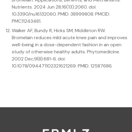
Nutrients. 2024 Jun 28;16(13):2060. doi:
10.3390/nu16132060. PMID: 38999808; PMCID:
PMC11243481.
Walker AF, Bundy R, Hicks SM, Middleton RW.
Bromelain reduces mild acute knee pain and improves
well-being in a dose-dependent fashion in an open
study of otherwise healthy adults. Phytomedicine.
2002 Dec;9(8):681-6. doi:
10.1078/094471102321621269. PMID: 12587686.