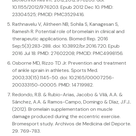
10.1155/2012/976203. Epub 2012 Dec 10. PMID:
23304525; PMCID: PMC3529416.
Rathnavelu V, Alitheen NB, Sohila S, Kanagesan S,
Ramesh R. Potential role of bromelain in clinical and
therapeutic applications. Biomed Rep. 2016
Sep;5(3):283-288. doi: 10.3892/br.2016.720. Epub
2016 Jul 18. PMID: 27602208; PMCID: PMC4998156.
Osborne MD, Rizzo TD Jr. Prevention and treatment
of ankle sprain in athletes. Sports Med.
2003;33(15):1145-50. doi: 10.2165/00007256-
200333150-00005. PMID: 14719982.
Redondo, R.B. & Rubio-Arias, Jacobo & Vilá, A.A. &
Sánchez, A.A. & Ramos-Campo, Domingo & Díaz, J.F.J..
(2012). Bromelain supplementation on muscle
damage produced during the eccentric exercise.
Bromesport study. Archivos de Medicina del Deporte.
29. 769-783.