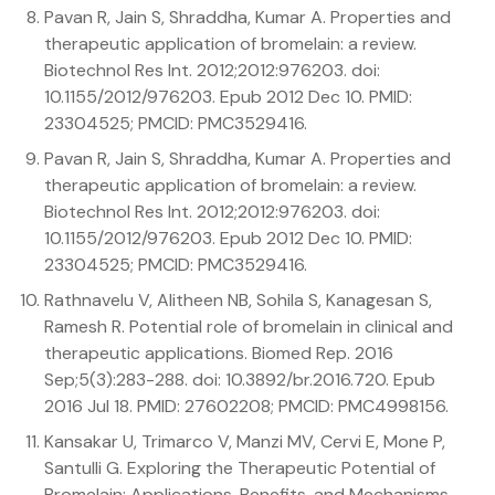
Pavan R, Jain S, Shraddha, Kumar A. Properties and
therapeutic application of bromelain: a review.
Biotechnol Res Int. 2012;2012:976203. doi:
10.1155/2012/976203. Epub 2012 Dec 10. PMID:
23304525; PMCID: PMC3529416.
Pavan R, Jain S, Shraddha, Kumar A. Properties and
therapeutic application of bromelain: a review.
Biotechnol Res Int. 2012;2012:976203. doi:
10.1155/2012/976203. Epub 2012 Dec 10. PMID:
23304525; PMCID: PMC3529416.
Rathnavelu V, Alitheen NB, Sohila S, Kanagesan S,
Ramesh R. Potential role of bromelain in clinical and
therapeutic applications. Biomed Rep. 2016
Sep;5(3):283-288. doi: 10.3892/br.2016.720. Epub
2016 Jul 18. PMID: 27602208; PMCID: PMC4998156.
Kansakar U, Trimarco V, Manzi MV, Cervi E, Mone P,
Santulli G. Exploring the Therapeutic Potential of
Bromelain: Applications, Benefits, and Mechanisms.