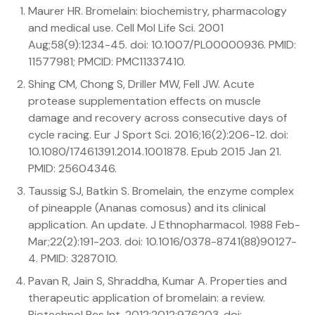
Maurer HR. Bromelain: biochemistry, pharmacology
and medical use. Cell Mol Life Sci. 2001
Aug;58(9):1234-45. doi: 10.1007/PL00000936. PMID:
11577981; PMCID: PMC11337410.
Shing CM, Chong S, Driller MW, Fell JW. Acute
protease supplementation effects on muscle
damage and recovery across consecutive days of
cycle racing. Eur J Sport Sci. 2016;16(2):206-12. doi:
10.1080/17461391.2014.1001878. Epub 2015 Jan 21.
PMID: 25604346.
Taussig SJ, Batkin S. Bromelain, the enzyme complex
of pineapple (Ananas comosus) and its clinical
application. An update. J Ethnopharmacol. 1988 Feb-
Mar;22(2):191-203. doi: 10.1016/0378-8741(88)90127-
4. PMID: 3287010.
Pavan R, Jain S, Shraddha, Kumar A. Properties and
therapeutic application of bromelain: a review.
Biotechnol Res Int. 2012;2012:976203. doi: