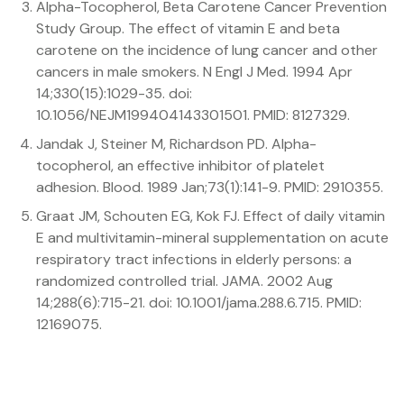
Alpha-Tocopherol, Beta Carotene Cancer Prevention
Study Group. The effect of vitamin E and beta
carotene on the incidence of lung cancer and other
cancers in male smokers. N Engl J Med. 1994 Apr
14;330(15):1029-35. doi:
10.1056/NEJM199404143301501. PMID: 8127329.
Jandak J, Steiner M, Richardson PD. Alpha-
tocopherol, an effective inhibitor of platelet
adhesion. Blood. 1989 Jan;73(1):141-9. PMID: 2910355.
Graat JM, Schouten EG, Kok FJ. Effect of daily vitamin
E and multivitamin-mineral supplementation on acute
respiratory tract infections in elderly persons: a
randomized controlled trial. JAMA. 2002 Aug
14;288(6):715-21. doi: 10.1001/jama.288.6.715. PMID:
12169075.