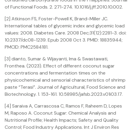
of Functional Foods. 2. 271-274. 10.1016/j.jff.2010.10.002.
[2] Atkinson FS, Foster-Powell K, Brand-Miller JC.
International tables of glycemic index and glycemic load
values: 2008. Diabetes Care. 2008 Dec;31(12):2281-3. doi:
10.2337/dc08-1239. Epub 2008 Oct 3. PMID: 18835944;
PMCID: PMC2584181.
[3] dianto, Sumar & Wijayanti, Ima & Swastawati,
Fronthea. (2023). Effect of different coconut sugar
concentrations and fermentation times on the
physicochemical and sensorial characteristics of shrimp
paste “Terasi”. Journal of Agricultural, Food Science and
Biotechnology. 1. 153-161. 10.58985/jafsb.2023.v01i03.17.
[4] Saraiva A, Carrascosa C, Ramos F, Raheem D, Lopes
M, Raposo A. Coconut Sugar: Chemical Analysis and
Nutritional Profile; Health Impacts; Safety and Quality
Control; Food Industry Applications. Int J Environ Res