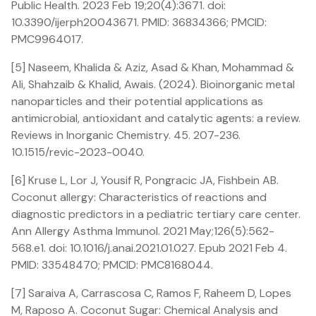
Public Health. 2023 Feb 19;20(4):3671. doi:
10.3390/ijerph20043671. PMID: 36834366; PMCID:
PMC9964017.
[5] Naseem, Khalida & Aziz, Asad & Khan, Mohammad &
Ali, Shahzaib & Khalid, Awais. (2024). Bioinorganic metal
nanoparticles and their potential applications as
antimicrobial, antioxidant and catalytic agents: a review.
Reviews in Inorganic Chemistry. 45. 207-236.
10.1515/revic-2023-0040.
[6] Kruse L, Lor J, Yousif R, Pongracic JA, Fishbein AB.
Coconut allergy: Characteristics of reactions and
diagnostic predictors in a pediatric tertiary care center.
Ann Allergy Asthma Immunol. 2021 May;126(5):562-
568.e1. doi: 10.1016/j.anai.2021.01.027. Epub 2021 Feb 4.
PMID: 33548470; PMCID: PMC8168044.
[7] Saraiva A, Carrascosa C, Ramos F, Raheem D, Lopes
M, Raposo A. Coconut Sugar: Chemical Analysis and