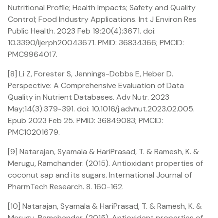
Nutritional Profile; Health Impacts; Safety and Quality
Control; Food Industry Applications. Int J Environ Res
Public Health. 2023 Feb 19;20(4):3671. doi:
10.3390/ijerph20043671. PMID: 36834366; PMCID:
PMC9964017.
[8] Li Z, Forester S, Jennings-Dobbs E, Heber D.
Perspective: A Comprehensive Evaluation of Data
Quality in Nutrient Databases. Adv Nutr. 2023
May;14(3):379-391. doi: 10.1016/j.advnut.2023.02.005.
Epub 2023 Feb 25. PMID: 36849083; PMCID:
PMC10201679.
[9] Natarajan, Syamala & HariPrasad, T. & Ramesh, K. &
Merugu, Ramchander. (2015). Antioxidant properties of
coconut sap and its sugars. International Journal of
PharmTech Research. 8. 160-162.
[10] Natarajan, Syamala & HariPrasad, T. & Ramesh, K. &
Merugu, Ramchander. (2015). Antioxidant properties of