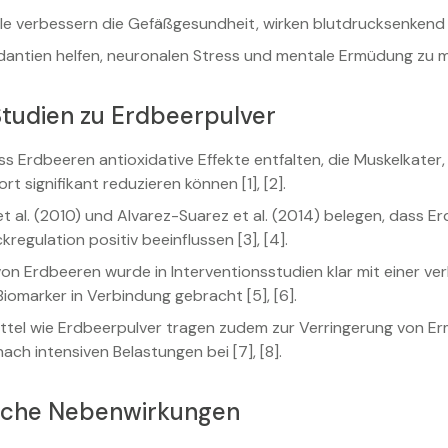
e verbessern die Gefäßgesundheit, wirken blutdrucksenkend
dantien helfen, neuronalen Stress und mentale Ermüdung zu m
Studien zu Erdbeerpulver
ss Erdbeeren antioxidative Effekte entfalten, die Muskelkate
t signifikant reduzieren können [1], [2].
 al. (2010) und Alvarez-Suarez et al. (2014) belegen, dass E
regulation positiv beeinflussen [3], [4].
t von Erdbeeren wurde in Interventionsstudien klar mit einer
Biomarker in Verbindung gebracht [5], [6].
ttel wie Erdbeerpulver tragen zudem zur Verringerung von 
ach intensiven Belastungen bei [7], [8].
iche Nebenwirkungen