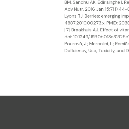
BM, Sandhu AK, Edirisinghe I. 
Adv Nutr. 2016 Jan 15;7(1):44
Lyons TJ. Berries: emerging imp
4887.2010.00273.x. PMID: 20
[7] Braakhuis AJ. Effect of vi
doi: 10.1249/JSR.0b013e31825e19
Pourová, J.; Mercolini, L.; Remiã
Deficiency, Use, Toxicity, and 