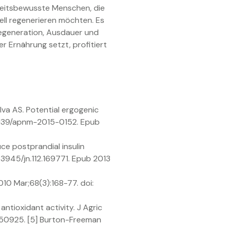
dheitsbewusste Menschen, die
ll regenerieren möchten. Es
 Regeneration, Ausdauer und
r Ernährung setzt, profitiert
lva AS. Potential ergogenic
0.1139/apnm-2015-0152. Epub
ce postprandial insulin
.3945/jn.112.169771. Epub 2013
010 Mar;68(3):168-77. doi:
ntioxidant activity. J Agric
450925. [5] Burton-Freeman