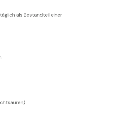
äglich als Bestandteil einer
n
uchtsäuren)