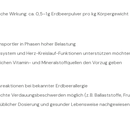
che Wirkung: ca. 0,5–1 g Erdbeerpulver pro kg Körpergewicht t
sportler in Phasen hoher Belastung
unsystem und Herz-Kreislauf-Funktionen unterstützen möchte
lichen Vitamin- und Mineralstoffquellen den Vorzug geben
sreaktionen bei bekannter Erdbeerallergie
ichte Verdauungsbeschwerden möglich (z. B. Ballaststoffe, Fr
ei üblicher Dosierung und gesunder Lebensweise nachgewiesen