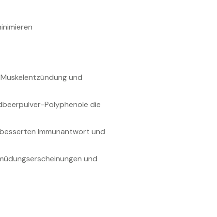
inimieren
r, Muskelentzündung und
rdbeerpulver-Polyphenole die
 verbesserten Immunantwort und
Ermüdungserscheinungen und