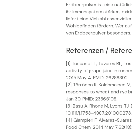
Erdbeerpulver ist eine natürl
ihr Immunsystem stärken, oxid
liefert eine Vielzahl essenziel
Wohlbefinden fördern. Wer auf 
von Erdbeerpulver besonders.
Referenzen / Refer
[1] Toscano LT, Tavares RL, Tos
activity of grape juice in run
2015 May 4. PMID: 26288392.
[2] Törrönen R, Kolehmainen M,
responses to wheat and rye bre
Jan 30. PMID: 23365108.
[3] Basu A, Rhone M, Lyons TJ. 
10.1111/j.1753-4887.2010.0027
[4] Giampieri F, Alvarez-Suare
Food Chem. 2014 May 7;62(18):