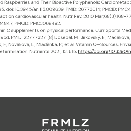
Red Raspberries and Their Bioactive Polyphenols: Cardiometabo
-65. doi: 10.3945/an.115.009639. PMID: 26773014; PMCID: PMC4
act on cardiovascular health. Nutr Rev. 2010 Mar;68(3):168-77. d
384847; PMCID: PMC3068482.
tamin C supplements on physical performance. Curr Sports Med 
cd. PMID: 22777327. [8] Doseděl, M.; Jirkovský, E.; Macáková, K.
o, F.; Nováková, L.; Mladěnka, P.; et al. Vitamin C—Sources, Physi
Determination. Nutrients 2021, 13, 615.
https://doi.org/10.3390