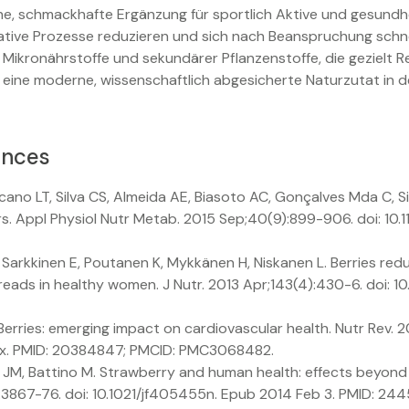
iche, schmackhafte Ergänzung für sportlich Aktive und gesun
ative Prozesse reduzieren und sich nach Beanspruchung schne
ler Mikronährstoffe und sekundärer Pflanzenstoffe, die gezielt
eine moderne, wissenschaftlich abgesicherte Naturzutat in de
ences
cano LT, Silva CS, Almeida AE, Biasoto AC, Gonçalves Mda C, Si
ners. Appl Physiol Nutr Metab. 2015 Sep;40(9):899-906. doi: 1
 Sarkkinen E, Poutanen K, Mykkänen H, Niskanen L. Berries redu
ads in healthy women. J Nutr. 2013 Apr;143(4):430-6. doi: 10
Berries: emerging impact on cardiovascular health. Nutr Rev. 2
3.x. PMID: 20384847; PMCID: PMC3068482.
z JM, Battino M. Strawberry and human health: effects beyond a
3867-76. doi: 10.1021/jf405455n. Epub 2014 Feb 3. PMID: 24