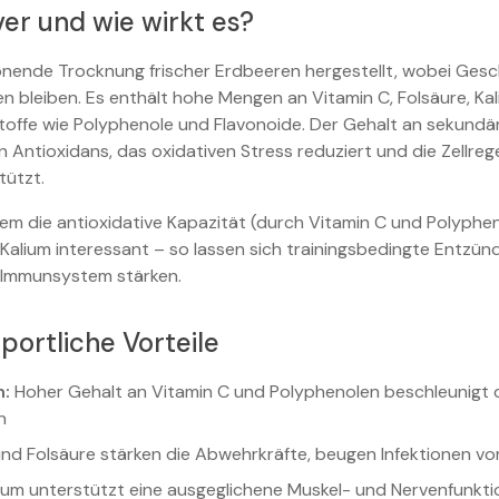
er und wie wirkt es?
nende Trocknung frischer Erdbeeren hergestellt, wobei Gesc
ten bleiben. Es enthält hohe Mengen an Vitamin C, Folsäure, Ka
toffe wie Polyphenole und Flavonoide. Der Gehalt an sekund
 Antioxidans, das oxidativen Stress reduziert und die Zellreg
tützt.
allem die antioxidative Kapazität (durch Vitamin C und Polyph
 Kalium interessant – so lassen sich trainingsbedingte Entz
 Immunsystem stärken.
portliche Vorteile
n:
Hoher Gehalt an Vitamin C und Polyphenolen beschleunigt 
n
nd Folsäure stärken die Abwehrkräfte, beugen Infektionen vo
ium unterstützt eine ausgeglichene Muskel- und Nervenfunkti