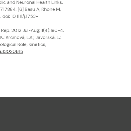
lic and Neuronal Health Links.
717884. [6] Basu A, Rhone M,
oi: 10.1111/j.1753-
Rep. 2012 Jul-Aug;11(4):180-4.
; Krčmová, L.K.; Javorská, L.;
ological Role, Kinetics,
/nu13020615