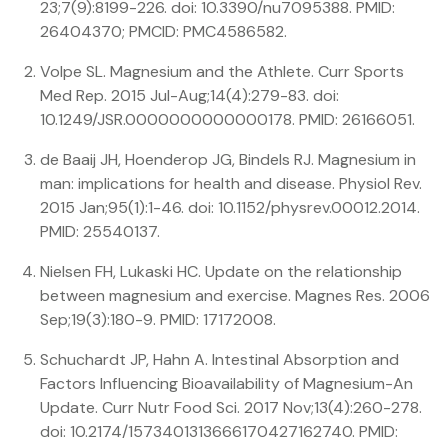
23;7(9):8199-226. doi: 10.3390/nu7095388. PMID:
26404370; PMCID: PMC4586582.
Volpe SL. Magnesium and the Athlete. Curr Sports
Med Rep. 2015 Jul-Aug;14(4):279-83. doi:
10.1249/JSR.0000000000000178. PMID: 26166051.
de Baaij JH, Hoenderop JG, Bindels RJ. Magnesium in
man: implications for health and disease. Physiol Rev.
2015 Jan;95(1):1-46. doi: 10.1152/physrev.00012.2014.
PMID: 25540137.
Nielsen FH, Lukaski HC. Update on the relationship
between magnesium and exercise. Magnes Res. 2006
Sep;19(3):180-9. PMID: 17172008.
Schuchardt JP, Hahn A. Intestinal Absorption and
Factors Influencing Bioavailability of Magnesium-An
Update. Curr Nutr Food Sci. 2017 Nov;13(4):260-278.
doi: 10.2174/1573401313666170427162740. PMID: